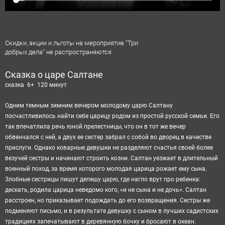
Скидки, акции и льготы на мероприятие "Три
добрых дела" не распространяются
Сказка о царе Салтане
сказка 6+ 120 минут
Одним темным зимним вечером молодому царю Салтану
посчастливилось найти себе царицу родом из простой русской семьи. Его
так впечатлила речь юной прелестницы, что он в тот же вечер
обвенчался с ней, а двух ее сестер забрал с собой во дворец в качестве
прислуги. Однако коварные девушки не разделяют счастья своей более
везучей сестры и начинают строить козни. Салтан уезжает в длительный
военный поход, за время которого молодая царица рожает ему сына.
Злобные сестрицы пишут депешу царю, где нагло врут про ребенка:
дескать, родила царица неведомо кого, «и не сына и не дочь». Салтан
расстроен, но приказывает подождать до его возвращения. Сестры же
подменяют письмо, и в результате девушку с сыном в лучших садистских
традициях запечатывают в деревянную бочку и бросают в океан.