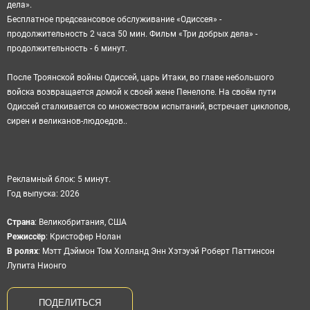
дела».
Бесплатное предсеансовое обслуживание «
Одиссея
» -
продолжительность 2 часа 50 мин. Фильм «Три добрых дела» -
продолжительность - 6 минут.
После Троянской войны Одиссей, царь Итаки, во главе небольшого
войска возвращается домой к своей жене Пенелопе. На своём пути
Одиссей сталкивается со множеством испытаний, встречает циклопов,
сирен и великанов-людоедов..
Рекламный блок: 5 минут.
Год выпуска: 2026
Cтрана
:
Великобритания, США
Режиссёр
:
Кристофер Нолан
В ролях
:
Мэтт Дэймон Том Холланд Энн Хэтэуэй Роберт Паттинсон
Лупита Нионго
ПОДЕЛИТЬСЯ