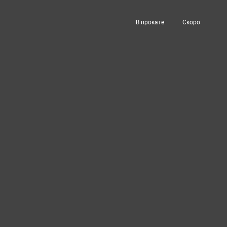
В прокате
Скоро