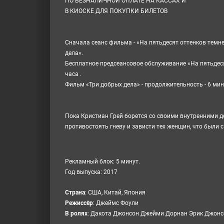
ПО БЕЗНАЛИЧНОЙ ОПЛАТЕ НА КАССАХ И
В КИОСКЕ ДЛЯ ПОКУПКИ БИЛЕТОВ
Сначала сеанс фильма - «
На пятьдесят оттенков темн
дела».
Бесплатное предсеансовое обслуживание «
На пятьдес
часа .
Фильм «Три добрых дела» - продолжительность - 6 мин
Пока Кристиан Грей борется со своими внутренними 
противостоять гневу и зависти тех женщин, что были с
Рекламный блок: 5 минут.
Год выпуска: 2017
Cтрана
:
США, Китай, Япония
Режиссёр
:
Джеймс Фоули
В ролях
:
Дакота Джонсон Джейми Дорнан Эрик Джонс