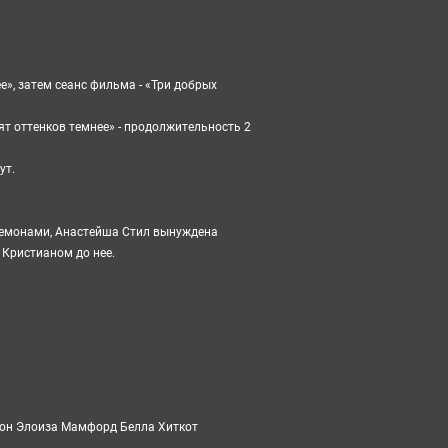
ее
», затем сеанс фильма - «Три добрых
ят оттенков темнее
» - продолжительность 2
ут.
демонами, Анастейша Стил вынуждена
 Кристианом до нее.
он Элоиза Мамфорд Белла Хиткот