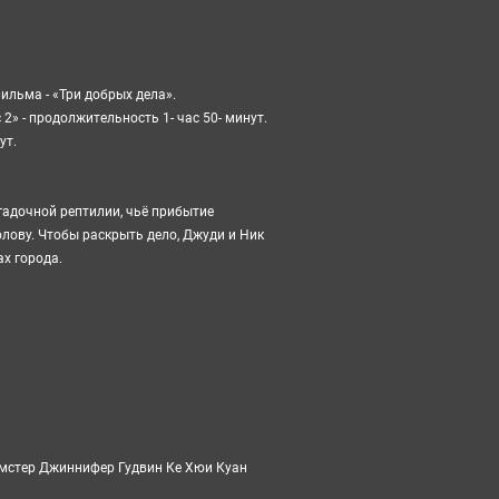
фильма - «Три добрых дела».
 2
» - продолжительность 1- час 50- минут.
ут.
гадочной рептилии, чьё прибытие
олову. Чтобы раскрыть дело, Джуди и Ник
х города.
мстер Джиннифер Гудвин Ке Хюи Куан