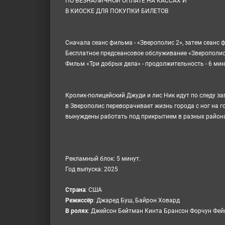
ПО БЕЗНАЛИЧНОЙ ОПЛАТЕ НА КАССАХ И
В КИОСКЕ ДЛЯ ПОКУПКИ БИЛЕТОВ
Сначала сеанс фильма - «
Зверополис 2
», затем сеанс 
Бесплатное предсеансовое обслуживание «
Зверополис
Фильм «Три добрых дела» - продолжительность - 6 мин
Кролик-полицейский Джуди и лис Ник идут по следу за
в Зверополис переворачивает жизнь города с ног на г
вынуждены работать под прикрытием в разных района
Рекламный блок: 5 минут.
Год выпуска: 2025
Cтрана
:
США
Режиссёр
:
Джаред Буш, Байрон Ховард
В ролях
:
Джейсон Бейтман Кинта Брансон Форчун Фей