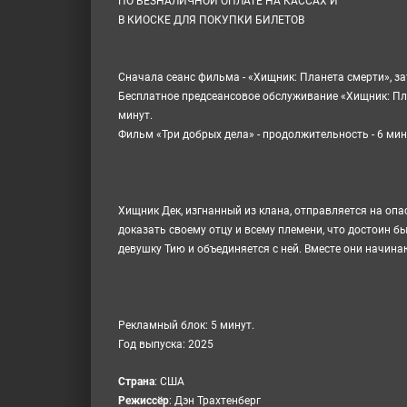
ПО БЕЗНАЛИЧНОЙ ОПЛАТЕ НА КАССАХ И
В КИОСКЕ ДЛЯ ПОКУПКИ БИЛЕТОВ
Сначала сеанс фильма - «
Хищник: Планета смерти
», з
Бесплатное предсеансовое обслуживание «
Хищник: Пл
минут.
Фильм «Три добрых дела» - продолжительность - 6 мин
Хищник Дек, изгнанный из клана, отправляется на опа
доказать своему отцу и всему племени, что достоин б
девушку Тию и объединяется с ней. Вместе они начина
Рекламный блок: 5 минут.
Год выпуска: 2025
Cтрана
:
США
Режиссёр
:
Дэн Трахтенберг