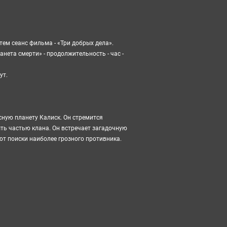
атем сеанс фильма - «Три добрых дела».
анета смерти
» - продолжительность - час -
ут.
сную планету Калиск. Он стремится
ыть частью клана. Он встречает загадочную
ют поиски наиболее грозного противника.