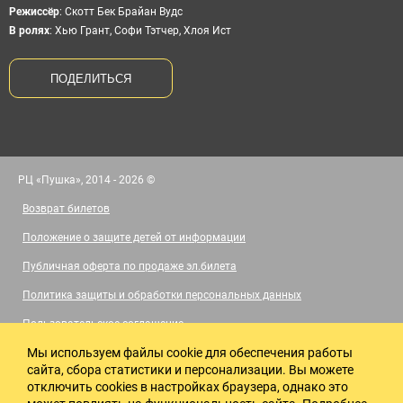
Режиссёр
:
Скотт Бек Брайан Вудс
В ролях
:
Хью Грант, Софи Тэтчер, Хлоя Ист
ПОДЕЛИТЬСЯ
РЦ «Пушка», 2014 - 2026 ©
Возврат билетов
Положение о защите детей от информации
Публичная оферта по продаже эл.билета
Политика защиты и обработки персональных данных
Пользовательское соглашение
Мы используем файлы cookie для обеспечения работы
Правила посещения кинотеатра
сайта, сбора статистики и персонализации. Вы можете
Политика конфиденциальности
отключить cookies в настройках браузера, однако это