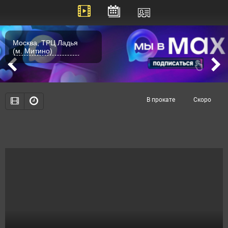
Москва, ТРЦ Ладья
(м. Митино)
В прокате
Скоро