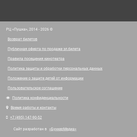
РЦ «Пушка», 2014 - 2026 ©
Возврат билетов
Публичная оферта по продаже эл.билета
Правила посещения кинотеатра
Политика защиты и обработки персональных данных
Положение о защите детей от информации
Пользовательское соглашение
Политика конфиденциальности
Время работы и контакты
+7 (495) 147-90-52
Сайт разработан в
«БункерМедиа»